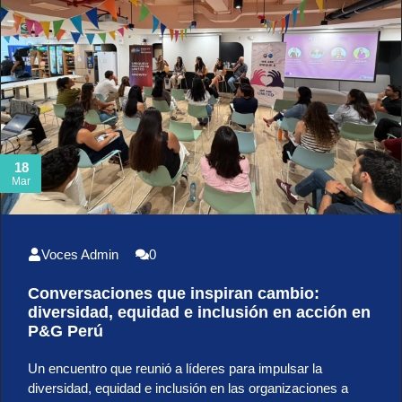
18
Mar
Voces Admin
0
Conversaciones que inspiran cambio:
diversidad, equidad e inclusión en acción en
P&G Perú
Un encuentro que reunió a líderes para impulsar la
diversidad, equidad e inclusión en las organizaciones a